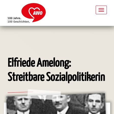
Toggl
naviga
Direkt
zum
Inhalt
Elfriede Amelong:
Streitbare Sozialpolitikerin