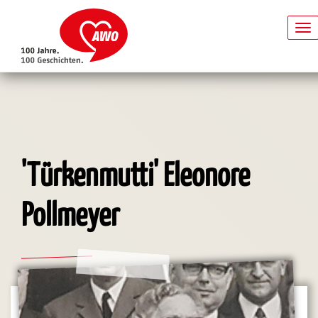
To
na
Direkt
zum
Inhalt
'Türkenmutti' Eleonore
Pollmeyer