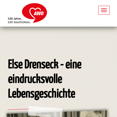
Toggl
naviga
Direkt
zum
Inhalt
Else Drenseck - eine
eindrucksvolle
Lebensgeschichte