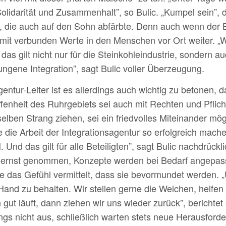
olidarität und Zusammenhalt”, so Bulic. „Kumpel sein”, 
 die auch auf den Sohn abfärbte. Denn auch wenn der B
damit verbunden Werte in den Menschen vor Ort weiter. „
s gilt nicht nur für die Steinkohleindustrie, sondern au
lungene Integration”, sagt Bulic voller Überzeugung.
ntur-Leiter ist es allerdings auch wichtig zu betonen, d
ffenheit des Ruhrgebiets sei auch mit Rechten und Pfli
elben Strang ziehen, sei ein friedvolles Miteinander mög
die Arbeit der Integrationsagentur so erfolgreich mache. 
 Und das gilt für alle Beteiligten”, sagt Bulic nachdrüc
rnst genommen, Konzepte werden bei Bedarf angepasst u
e das Gefühl vermittelt, dass sie bevormundet werden. „Un
Hand zu behalten. Wir stellen gerne die Weichen, helfe
gut läuft, dann ziehen wir uns wieder zurück”, berichtet
ings nicht aus, schließlich warten stets neue Herausford