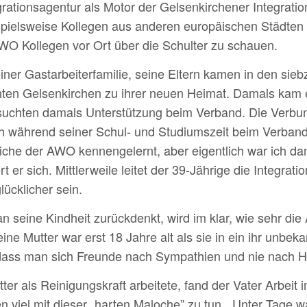
grationsagentur als Motor der Gelsenkirchener Integrat
ispielsweise Kollegen aus anderen europäischen Städten
WO Kollegen vor Ort über die Schulter zu schauen.
iner Gastarbeiterfamilie, seine Eltern kamen in den sie
ten Gelsenkirchen zu ihrer neuen Heimat. Damals kam e
 suchten damals Unterstützung beim Verband. Die Verbu
ch während seiner Schul- und Studiumszeit beim Verband v
che der AWO kennengelernt, aber eigentlich war ich dam
ert er sich. Mittlerweile leitet der 39-Jährige die Integra
ücklicher sein.
n seine Kindheit zurückdenkt, wird im klar, wie sehr die
eine Mutter war erst 18 Jahre alt als sie in ein ihr unbek
ass man sich Freunde nach Sympathien und nie nach Her
er als Reinigungskraft arbeitete, fand der Vater Arbeit
tten viel mit dieser „harten Maloche” zu tun. „Unter Tag