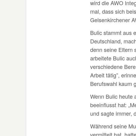
wird die AWO Inte
mal, dass sich be
Gelsenkirchener A
Bulic stammt aus e
Deutschland, mach
denn seine Eltern
arbeitete Bulic au
verschiedene Berei
Arbeit tätig”, erinn
Berufswahl kaum gl
Wenn Bulic heute a
beeinflusst hat: „M
und sagte immer, d
Während seine Mutt
vermittelt hat, ha