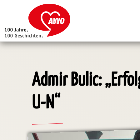
Main
navigation
Direkt
zum
Inhalt
Admir Bulic: „Erfo
U-N“