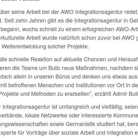
ber seine Arbeit bei der AWO Integrationsagentur redet, w
st. Seit zehn Jahren gibt es die Integrationsagentur in G
begann, wuchs schnell zu einem erfolgreichen AWO-Arbei
erkulturelle Arbeit wurde natürlich schon zuvor bei AWO g
 Weiterentwicklung solcher Projekte.
 die schnelle Reaktion auf aktuelle Chancen und Heraus
itiieren die Teams um Bulic neue Maßnahmen, nachdem si
einfach allein in unseren Büros und denken uns etwas aus,
mit betroffenen Menschen und Institutionen vor Ort in 
 Projekte und Methoden zu erarbeiten”, erzählt Admir Buli
 Integrationsagentur ist umfangreich und vielfältig, sei
erbände, lokale Netzwerke oder interessierte Kommunen
ungswissenschaften sowie Germanistik studiert hat, berei
xperte für Vorträge über soziale Arbeit und Integration e