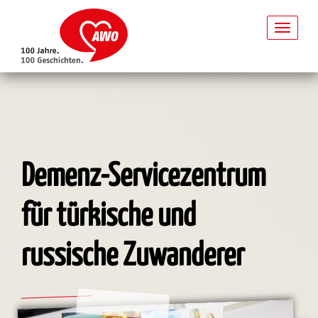
Toggl
naviga
Direkt
zum
Inhalt
Demenz-Servicezentrum
für türkische und
russische Zuwanderer