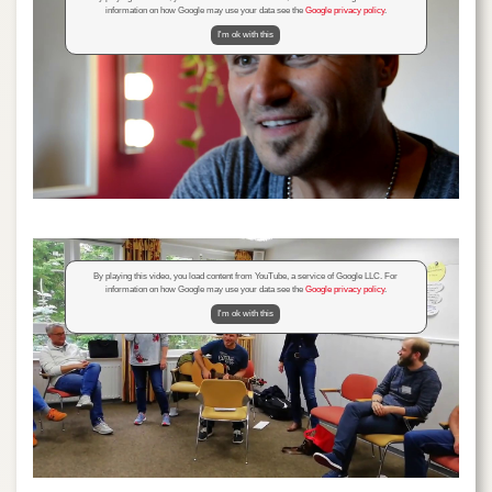
information on how Google may use your data see the
Google privacy policy
.
I'm ok with this
By playing this video, you load content from YouTube, a service of Google LLC. For
information on how Google may use your data see the
Google privacy policy
.
I'm ok with this