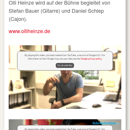
Olli Heinze wird auf der Bühne begleitet von
Stefan Bauer (Gitarre) und Daniel Schlep
(Cajon).
www.olliheinze.de
By playing this video, you load content from YouTube, a service of Google LLC. For
information on how Google may use your data see the
Google privacy policy
.
I'm ok with this
By playing this video, you load content from YouTube, a service of Google LLC. For