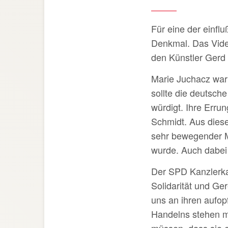
Für eine der einflu
Denkmal. Das Video
den Künstler Gerd
Marie Juchacz war 
sollte die deutsch
würdigt. Ihre Erru
Schmidt. Aus dies
sehr bewegender M
wurde. Auch dabei 
Der SPD Kanzlerkan
Solidarität und Ge
uns an ihren aufo
Handelns stehen m
müssen, dass sie e