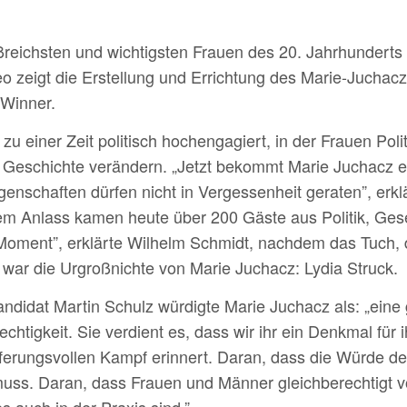
ßreichsten und wichtigsten Frauen des 20. Jahrhunderts g
 zeigt die Erstellung und Errichtung des Marie-Juchac
 Winner.
zu einer Zeit politisch hochengagiert, in der Frauen Poli
e Geschichte verändern. „Jetzt bekommt Marie Juchacz e
ngenschaften dürfen nicht in Vergessenheit geraten”, er
em Anlass kamen heute über 200 Gäste aus Politik, Ges
oment”, erklärte Wilhelm Schmidt, nachdem das Tuch, 
war die Urgroßnichte von Marie Juchacz: Lydia Struck.
didat Martin Schulz würdigte Marie Juchacz als: „eine 
rechtigkeit. Sie verdient es, dass wir ihr ein Denkmal fü
pferungsvollen Kampf erinnert. Daran, dass die Würde d
uss. Daran, dass Frauen und Männer gleichberechtigt v
s auch in der Praxis sind.”