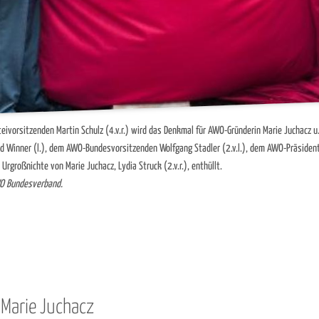
teivorsitzenden Martin Schulz (4.v.r.) wird das Denkmal für AWO-Gründerin Marie Juchacz u
rd Winner (l.), dem AWO-Bundesvorsitzenden Wolfgang Stadler (2.v.l.), dem AWO-Präsiden
 Urgroßnichte von Marie Juchacz, Lydia Struck (2.v.r.), enthüllt.
WO Bundesverband.
 Marie Juchacz