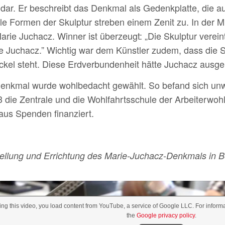
dar. Er beschreibt das Denkmal als Gedenkplatte, die a
Alle Formen der Skulptur streben einem Zenit zu. In der 
arie Juchacz. Winner ist überzeugt: „Die Skulptur verein
 Juchacz.” Wichtig war dem Künstler zudem, dass die S
ckel steht. Diese Erdverbundenheit hätte Juchacz ausg
Denkmal wurde wohlbedacht gewählt. So befand sich unwe
3 die Zentrale und die Wohlfahrtsschule der Arbeiterwo
aus Spenden finanziert.
ellung und Errichtung des Marie-Juchacz-Denkmals in Be
ing this video, you load content from YouTube, a service of Google LLC. For info
the
Google privacy policy
.