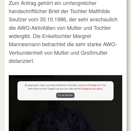
Zum Antrag gehört ein umfangreicher
handschriftlicher Brief der Tochter Matthilde
Seufzer vom 30.10.1986,
der sehr anschaulich
die AWO-Aktivitäten von Mutter und Tochter
widergibt. Die Enkeltochter Margret
Mannesmann
betrachtet die sehr starke AWO-
Verbundenheit von Mutter und Großmutter
distanziert.
By playing this video, you load content from YouTube, a service of Google LLC. For
information on how Google may use your data see the
Google privacy policy
.
I'm ok with this