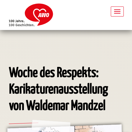
Toggl
naviga
Direkt
zum
Inhalt
Woche des Respekts:
Karikaturenausstellung
von Waldemar Mandzel