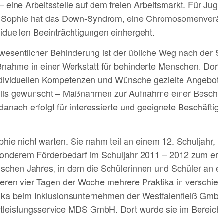
 eine Arbeitsstelle auf dem freien Arbeitsmarkt. Für Jug
h. Sophie hat das Down-Syndrom, eine Chromosomenverän
iduellen Beeinträchtigungen einhergeht.
esentlicher Behinderung ist der übliche Weg nach der 
nahme in einer Werkstatt für behinderte Menschen. Dor
dividuellen Kompetenzen und Wünsche ge­zielte An­ge­bote 
lls gewünscht – Maßnahmen zur Auf­nahme einer Be­schäft
danach erfolgt für interessierte und geeignete Beschäfti
phie nicht warten. Sie nahm teil an einem 12. Schuljahr,
esonderem Förderbedarf im Schuljahr 2011 – 2012 zum er
tischen Jahres, in dem die Schülerinnen und Schüler an
eren vier Tagen der Woche mehrere Praktika in verschie
tika beim
Inklusions
unternehmen der Westfalenfleiß Gm
tleistungsservice MDS GmbH. Dort wurde sie im Bereich