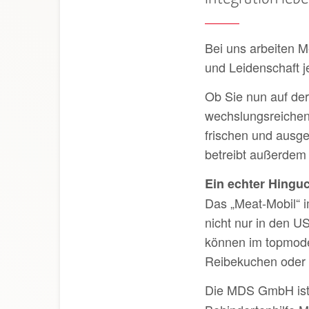
Bei uns arbeiten M
und Leiden­schaft 
Ob Sie nun auf der 
wechslungs­reichen
frischen und aus­g
betreibt außerdem 
Ein echter Hinguc
Das „Meat-Mobil“ i
nicht nur in den U
können im topmode
Reibekuchen oder S
Die MDS GmbH ist 