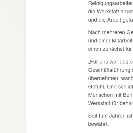
Reinigungsarbeiten
die Werkstatt arbei
und die Arbeit gefäl
Nach mehreren Gesp
und
einer
Mitarbei
einen zunächst für
„Für uns
war
das e
Geschäftsführung 
übernehmen,
war
Gefühl. Und schlie
Menschen mit Behi
Werkstatt
für behi
Seit fünf
Jahren
is
bewährt.