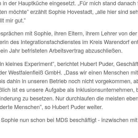
 in der Hauptküche eingesetzt. „Für mich stand danach
ten möchte” erzählt Sophie Hovestadt, „alle hier sind se
lt mir gut.”
rächen mit Sophie, ihren Eltern, ihrem Lehrer von der
terin des Integrationsfachdienstes im Kreis Warendorf en
 ein Jahr befristeten Arbeitsvertrag abzuschließen.
in kleines Experiment”,
berichtet
Hubert Puder, Geschäf
der Westfalenfleiß GmbH.
„Dass wir einen Menschen mit
bis
dahin
in unseren Betrieb noch nicht vorgekommen, a
ßlich ist es unsere Aufgabe als
Inklusions
unternehmen, b
nderung zu besetzen. Nur durchlaufen die meisten eben
nderte Menschen
”, so
Hubert Puder
weiter.
t Sophie nun schon bei MDS beschäftigt
- inzwischen mit