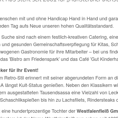
enschen mit und ohne Handicap Hand in Hand und garan­t
jeden Tag aufs Neue unseren hohen Qualitäts­standard.
Suche sind nach einem fest­lich-­kreativen Catering, eine
 und gesunden Gemeinschafts­ver­pflegung für Kitas, Sc
ewoge­nen Gastronomie für ihre Mitarbeiter – bei uns f
das '
Bistro am Friedenspark' und das
Café 'Gut Kinderha
ker für Ihr Event!
m Retro-Stil erinnert mit seiner abgerundeten Form an di
SA längst Kult-Status genießen.
Neben den Klassikern wi
rn ausgestatteten Tausendsassa eine Vielzahl von Leck
chaschlikspießen bis hin zu Lachsfilets, Rindersteaks
eine hundertprozentige Tochter der
Westfalenfleiß G