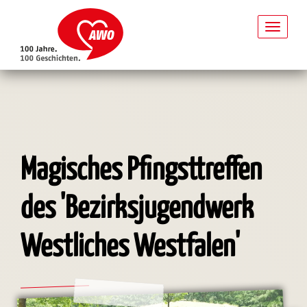
Toggl
naviga
Direkt
zum
Inhalt
Magisches Pfingsttreffen
des 'Bezirksjugendwerk
Westliches Westfalen'