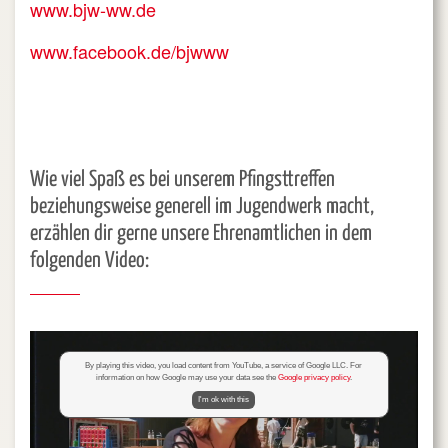
www.bjw-ww.de
www.facebook.de/bjwww
Wie viel Spaß es bei unserem Pfingsttreffen
beziehungsweise generell im Jugendwerk macht,
erzählen dir gerne unsere Ehrenamtlichen in dem
folgenden Video:
By playing this video, you load content from YouTube, a service of Google LLC. For
information on how Google may use your data see the
Google privacy policy
.
I'm ok with this